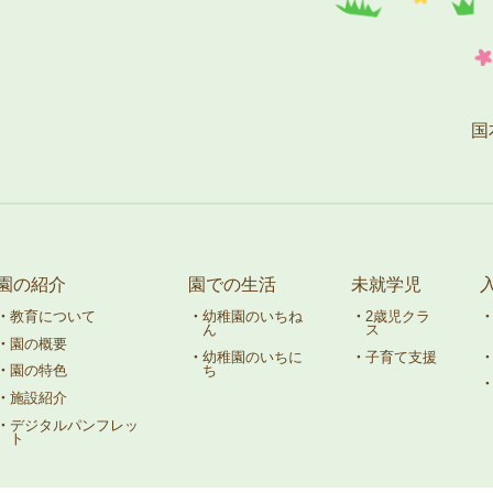
国
園の紹介
園での生活
未就学児
教育について
幼稚園のいちね
2歳児クラ
ん
ス
園の概要
幼稚園のいちに
子育て支援
ち
園の特色
施設紹介
デジタルパンフレッ
ト