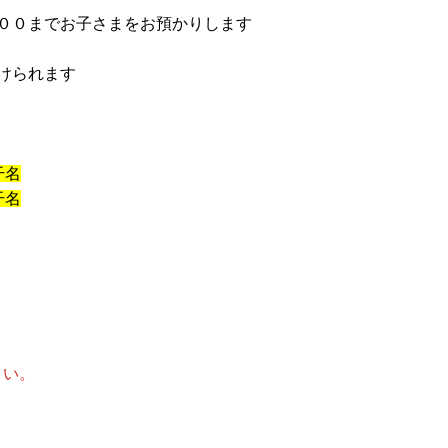
００までお子さまをお預かりします

られます

干名
干名
さい。