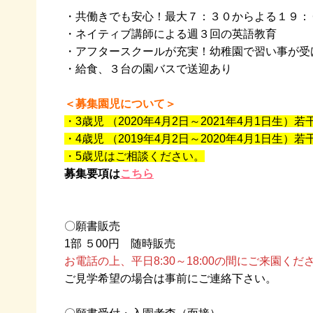
・共働きでも安心！最大７：３０からよる１９：
・ネイティブ講師による週３回の英語教育

・アフタースクールが充実！幼稚園で習い事が受け
・給食、３台の園バスで送迎あり

＜募集園児について＞
・3歳児 （2020年4月2日～2021年4月1日生）若
・4歳児 （2019年4月2日～2020年4月1日生）若
・5歳児はご相談ください。
募集要項は
こちら
〇願書販売

お電話の上、平日8:30～18:00の間にご来園くだ
ご見学希望の場合は事前にご連絡下さい。
