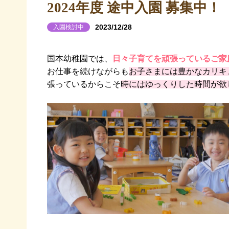
2024年度 途中入園 募集中！
2023/12/28
入園検討中
国本幼稚園では、
日々子育てを頑張っているご家
お仕事を続けながらも
お子さまには豊かなカリキ
張っているからこそ
時にはゆっくりした時間が欲